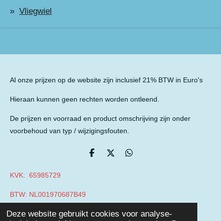
Vliegwiel
Al onze prijzen op de website zijn inclusief 21% BTW in Euro's
Hieraan kunnen geen rechten worden ontleend.
De prijzen en voorraad en product omschrijving zijn onder
voorbehoud van typ / wijzigingsfouten.
D
D
D
e
e
e
l
e
l
KVK: 65985729
e
l
e
n
n
BTW: NL001970687B49
© 2019 - 2026 Auto Parts Nieuwegein
Deze website gebruikt cookies voor analyse-
Powered by
JouwWeb