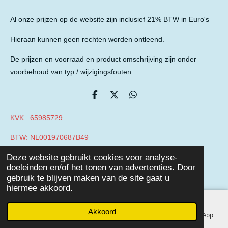
Al onze prijzen op de website zijn inclusief 21% BTW in Euro's
Hieraan kunnen geen rechten worden ontleend.
De prijzen en voorraad en product omschrijving zijn onder
voorbehoud van typ / wijzigingsfouten.
D
D
D
e
e
e
l
e
l
KVK: 65985729
e
l
e
n
n
BTW: NL001970687B49
© 2019 - 2026 Auto Parts Nieuwegein
Deze website gebruikt cookies voor analyse-
Powered by
JouwWeb
doeleinden en/of het tonen van advertenties. Door
gebruik te blijven maken van de site gaat u
hiermee akkoord.
Akkoord
E-mailadres
Telefoonnummer
Facebook
WhatsApp