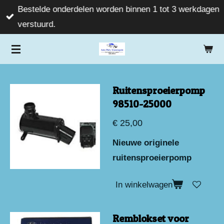
Bestelde onderdelen worden binnen 1 tot 3 werkdagen
Ga
verstuurd.
direct
naar
de
hoofdinhoud
Ruitensproeierpomp
98510-25000
€ 25,00
Nieuwe originele
ruitensproeierpomp
In winkelwagen
Remblokset voor