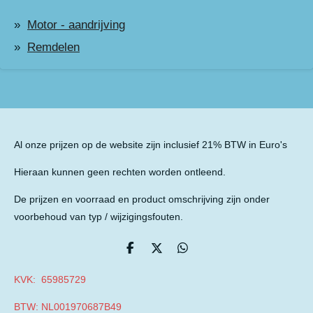
Motor - aandrijving
Remdelen
Al onze prijzen op de website zijn inclusief 21% BTW in Euro's
Hieraan kunnen geen rechten worden ontleend.
De prijzen en voorraad en product omschrijving zijn onder
voorbehoud van typ / wijzigingsfouten.
D
D
D
e
e
e
l
e
l
KVK: 65985729
e
l
e
n
n
BTW: NL001970687B49