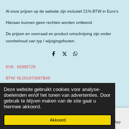
Al onze prijzen op de website zijn inclusief 21% BTW in Euro's
Hieraan kunnen geen rechten worden ontleend.
De prijzen en voorraad en product omschrijving zijn onder
voorbehoud van typ / wijzigingsfouten.
D
D
D
e
e
e
l
e
l
KVK: 65985729
e
l
e
n
n
BTW: NL001970687B49
© 2019 - 2026 Auto Parts Nieuwegein
Deze website gebruikt cookies voor analyse-
Powered by
JouwWeb
doeleinden en/of het tonen van advertenties. Door
gebruik te blijven maken van de site gaat u
hiermee akkoord.
Akkoord
E-mailadres
Telefoonnummer
Facebook
WhatsApp