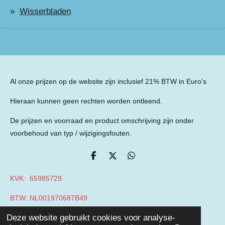
Wisserbladen
Al onze prijzen op de website zijn inclusief 21% BTW in Euro's
Hieraan kunnen geen rechten worden ontleend.
De prijzen en voorraad en product omschrijving zijn onder
voorbehoud van typ / wijzigingsfouten.
D
D
D
e
e
e
l
e
l
KVK: 65985729
e
l
e
n
n
BTW: NL001970687B49
© 2019 - 2026 Auto Parts Nieuwegein
Deze website gebruikt cookies voor analyse-
Powered by
JouwWeb