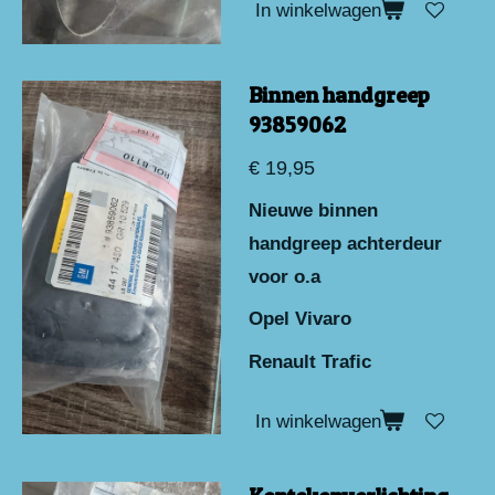
In winkelwagen
Binnen handgreep
93859062
€ 19,95
Nieuwe binnen
handgreep achterdeur
voor o.a
Opel Vivaro
Renault Trafic
In winkelwagen