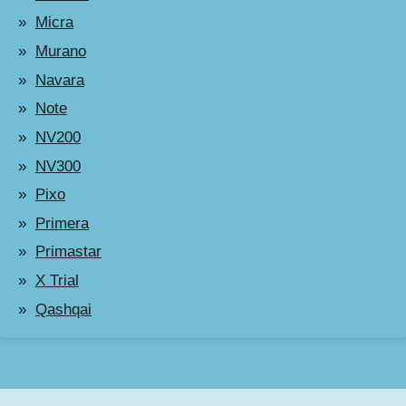
Micra
Murano
Navara
Note
NV200
NV300
Pixo
Primera
Primastar
X Trial
Qashqai