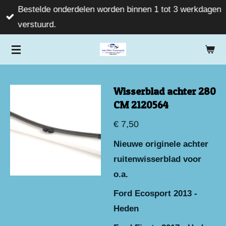
Bestelde onderdelen worden binnen 1 tot 3 werkdagen
Ga
verstuurd.
direct
naar
de
hoofdinhoud
Wisserblad achter 280
CM 2120564
€ 7,50
Nieuwe originele achter
ruitenwisserblad voor
o.a.
Ford Ecosport 2013 -
Heden