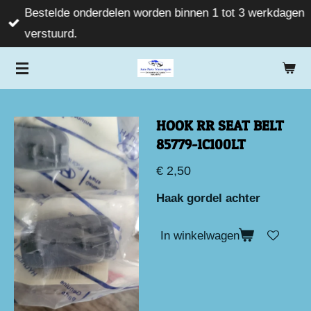
Bestelde onderdelen worden binnen 1 tot 3 werkdagen
Ga
verstuurd.
direct
naar
de
hoofdinhoud
HOOK RR SEAT BELT
85779-1C100LT
€ 2,50
Haak gordel achter
In winkelwagen