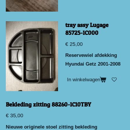
tray assy Lugage
85725-1C000
€ 25,00
Reservewiel afdekking
Hyundai Getz 2001-2008
In winkelwagen
Bekleding zitting 88260-1C10TBY
€ 35,00
Nieuwe originele stoel zitting bekleding