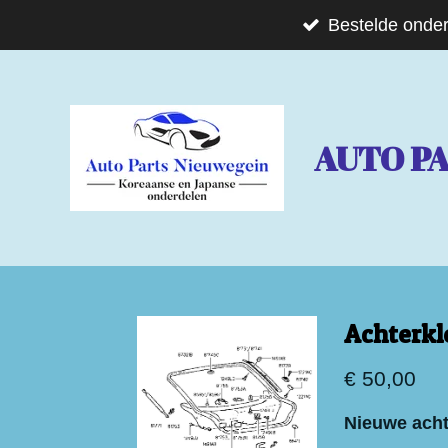
Ga
Bestelde onder
direct
naar
de
AUTO P
hoofdinhoud
Achterkl
€ 50,00
Nieuwe ach