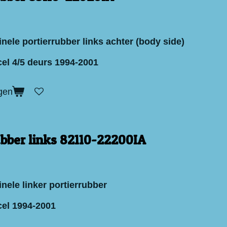
nele portierrubber links achter (body side)
el 4/5 deurs 1994-2001
gen
ubber links 82110-22200IA
nele linker portierrubber
el 1994-2001