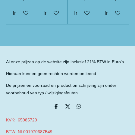
In winkelwagen
In winkelwagen
In winkelwagen
In winkelwag
Al onze prijzen op de website zijn inclusief 21% BTW in Euro's
Hieraan kunnen geen rechten worden ontleend.
De prijzen en voorraad en product omschrijving zijn onder
voorbehoud van typ / wijzigingsfouten.
D
D
D
e
e
e
l
e
l
KVK: 65985729
e
l
e
n
n
BTW: NL001970687B49