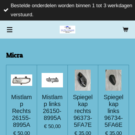
Bestelde onderdelen worden binnen 1 tot 3 werkdagen
Ga
verstuurd.
direct
naar
de
hoofdinhoud
Micra
Mistlam
Mistlam
Spiegel
Spiegel
p
p links
kap
kap
Rechts
26150-
rechts
links
26155-
8995A
96373-
96734-
8995A
5FA7E
5FA6E
€ 50,00
€ 50,00
€ 35,00
€ 35,00