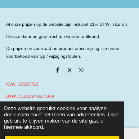
Al onze prijzen op de website zijn inclusief 21% BTW in Euro's
Hieraan kunnen geen rechten worden ontleend.
De prijzen en voorraad en product omschrijving zijn onder
voorbehoud van typ / wijzigingsfouten.
D
D
D
e
e
e
l
e
l
KVK: 65985729
e
l
e
n
n
BTW: NL001970687B49
© 2019 - 2026 Auto Parts Nieuwegein
Deze website gebruikt cookies voor analyse-
Powered by
JouwWeb
doeleinden en/of het tonen van advertenties. Door
gebruik te blijven maken van de site gaat u
hiermee akkoord.