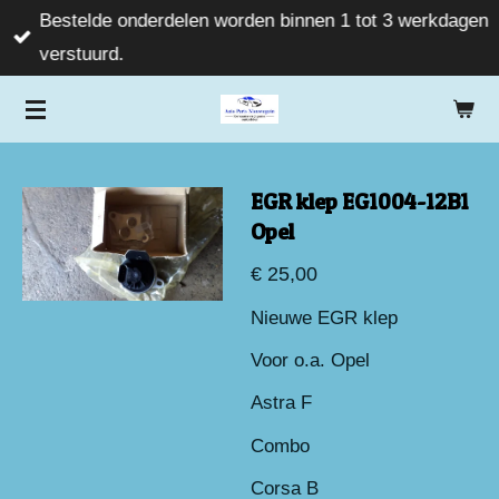
Bestelde onderdelen worden binnen 1 tot 3 werkdagen
Ga
verstuurd.
direct
naar
de
hoofdinhoud
EGR klep EG1004-12B1
Opel
€ 25,00
Nieuwe EGR klep
Voor o.a. Opel
Astra F
Combo
Corsa B