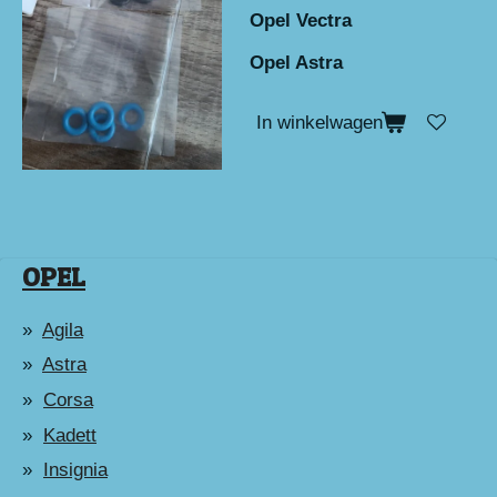
Opel Vectra
Opel Astra
In winkelwagen
OPEL
Agila
Astra
Corsa
Kadett
Insignia