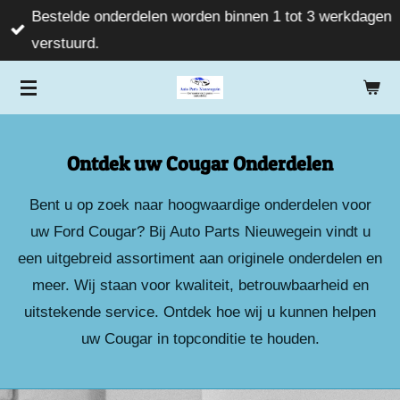
Bestelde onderdelen worden binnen 1 tot 3 werkdagen
Ga
verstuurd.
direct
naar
de
hoofdinhoud
Ontdek uw Cougar Onderdelen
Bent u op zoek naar hoogwaardige onderdelen voor
uw Ford Cougar? Bij Auto Parts Nieuwegein vindt u
een uitgebreid assortiment aan originele onderdelen en
meer. Wij staan voor kwaliteit, betrouwbaarheid en
uitstekende service. Ontdek hoe wij u kunnen helpen
uw Cougar in topconditie te houden.