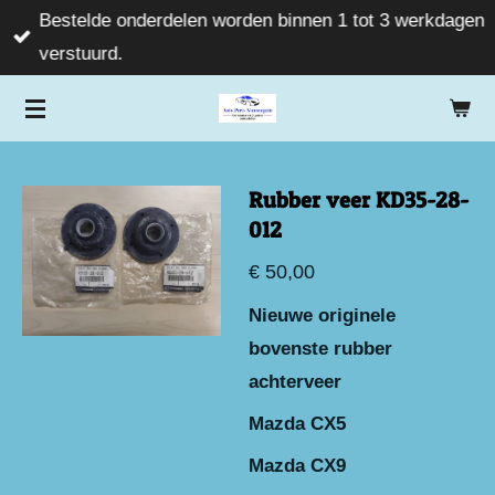
Bestelde onderdelen worden binnen 1 tot 3 werkdagen
Ga
verstuurd.
direct
naar
de
hoofdinhoud
Rubber veer KD35-28-
012
€ 50,00
Nieuwe originele
bovenste rubber
achterveer
Mazda CX5
Mazda CX9