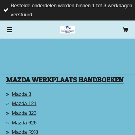
Bestelde onderdelen worden binnen 1 tot 3 werkdagen
Ga
verstuurd.
direct
naar
de
hoofdinhoud
MAZDA WERKPLAATS HANDBOEKEN
Mazda 3
Mazda 121
Mazda 323
Mazda 626
Mazda RX8