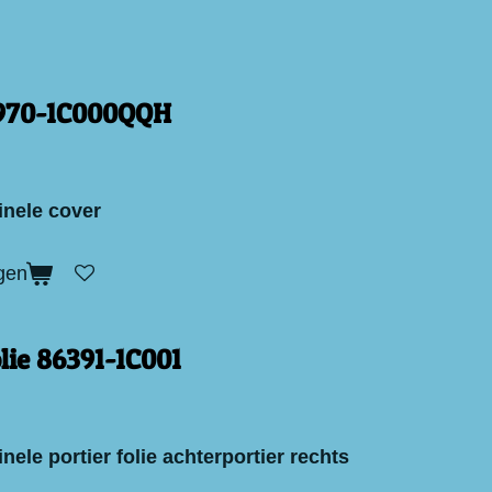
970-1C000QQH
inele cover
gen
olie 86391-1C001
nele portier folie achterportier rechts