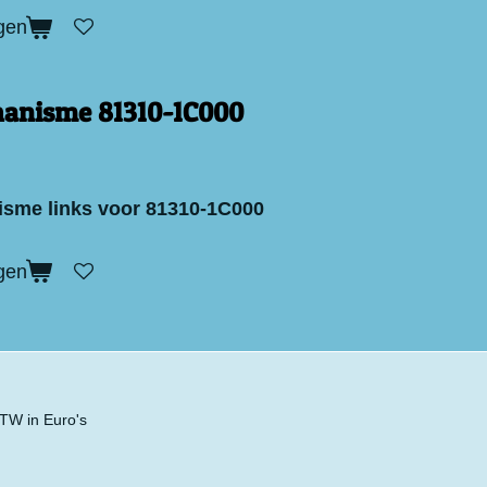
gen
hanisme 81310-1C000
sme links voor 81310-1C000
gen
 BTW in Euro's