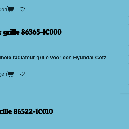
gen
 grille 86365-1C000
nele radiateur grille voor een Hyundai Getz
gen
ille 86522-1C010