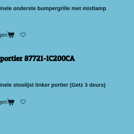
inele onderste bumpergrille met mistlamp
gen
t portier 87721-1C200CA
nele stoolijst linker portier (Getz 3 deurs)
gen