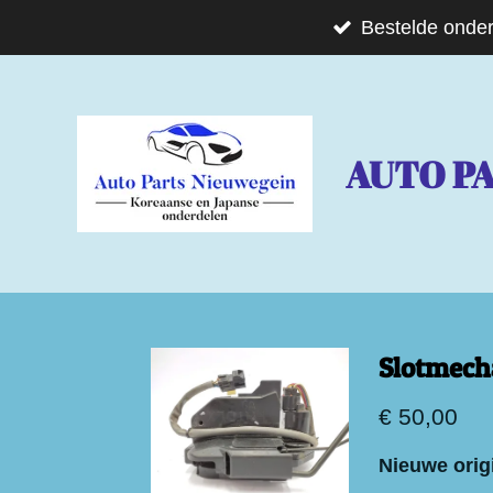
Ga
Bestelde onder
direct
naar
de
AUTO P
hoofdinhoud
Slotmech
€ 50,00
Nieuwe orig