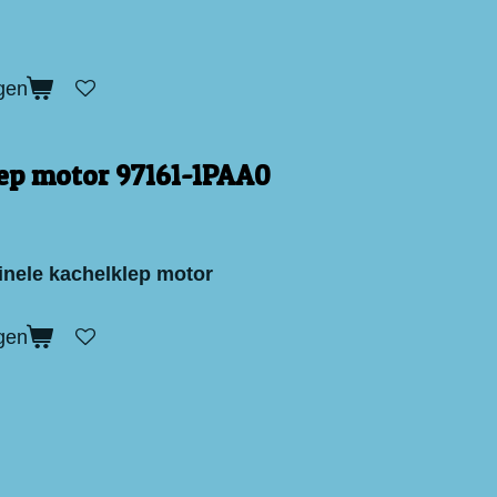
gen
ep motor 97161-1PAA0
inele kachelklep motor
gen