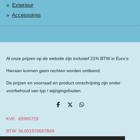
Exterieur
Accessoires
Al onze prijzen op de website zijn inclusief 21% BTW in Euro's
Hieraan kunnen geen rechten worden ontleend.
De prijzen en voorraad en product omschrijving zijn onder
voorbehoud van typ / wijzigingsfouten.
D
D
D
e
e
e
l
e
l
KVK: 65985729
e
l
e
n
n
BTW: NL001970687B49
© 2019 - 2026 Auto Parts Nieuwegein