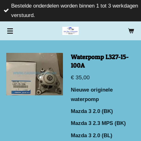
Bestelde onderdelen worden binnen 1 tot 3 werkdagen
Ga
verstuurd.
direct
naar
de
hoofdinhoud
Waterpomp L327-15-
100A
€ 35,00
Nieuwe originele
waterpomp
Mazda 3 2.0 (BK)
Mazda 3 2.3 MPS (BK)
Mazda 3 2.0 (BL)