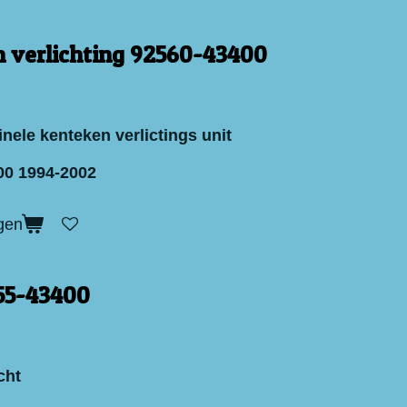
 verlichting 92560-43400
nele kenteken verlictings unit
00 1994-2002
gen
455-43400
icht