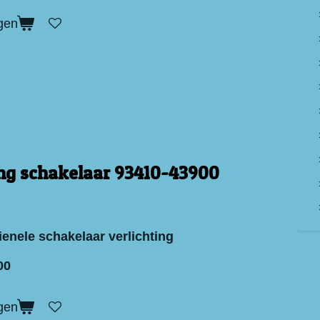
gen
ing schakelaar 93410-43900
ienele schakelaar verlichting
00
gen