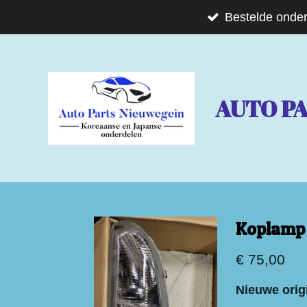
Ga
Bestelde onder
direct
naar
de
AUTO P
hoofdinhoud
Koplamp 
€ 75,00
Nieuwe orig