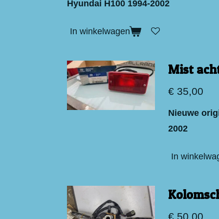
Hyundai H100 1994-2002
In winkelwagen
Mist ach
€ 35,00
Nieuwe orig
2002
In winkelwa
Kolomsch
€ 50,00