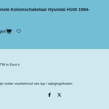
inele Kolomschakelaar Hyundai H100 1994-
gen
 BTW in Euro's
ijn onder voorbehoud van typ / wijzigingsfouten.
D
D
e
e
l
e