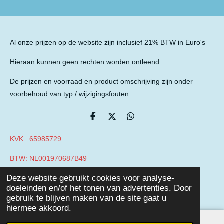
Al onze prijzen op de website zijn inclusief 21% BTW in Euro's
Hieraan kunnen geen rechten worden ontleend.
De prijzen en voorraad en product omschrijving zijn onder
voorbehoud van typ / wijzigingsfouten.
D
D
D
e
e
e
l
e
l
KVK: 65985729
e
l
e
n
n
BTW: NL001970687B49
© 2019 - 2026 Auto Parts Nieuwegein
Deze website gebruikt cookies voor analyse-
Powered by
JouwWeb
doeleinden en/of het tonen van advertenties. Door
gebruik te blijven maken van de site gaat u
hiermee akkoord.