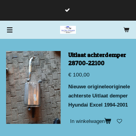
Ga
direct
naar
de
hoofdinhoud
Uitlaat achterdemper
28700-22100
€ 100,00
Nieuwe origineleoriginele
achterste Uitlaat demper
Hyundai Excel 1994-2001
In winkelwagen