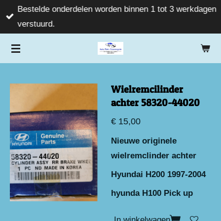
Bestelde onderdelen worden binnen 1 tot 3 werkdagen
Ga
verstuurd.
direct
naar
de
hoofdinhoud
Wielremcilinder
achter 58320-44020
€ 15,00
Nieuwe originele
wielremclinder achter
Hyundai H200 1997-2004
hyunda H100 Pick up
In winkelwagen