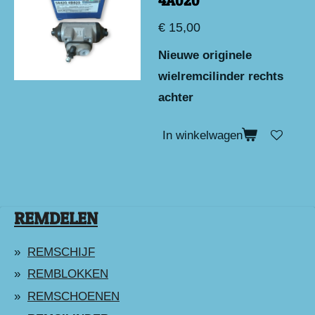
4A020
€ 15,00
Nieuwe originele
wielremcilinder rechts
achter
In winkelwagen
REMDELEN
REMSCHIJF
REMBLOKKEN
REMSCHOENEN