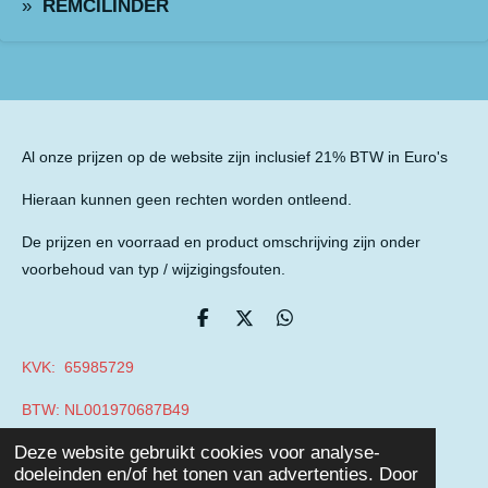
REMCILINDER
Al onze prijzen op de website zijn inclusief 21% BTW in Euro's
Hieraan kunnen geen rechten worden ontleend.
De prijzen en voorraad en product omschrijving zijn onder
voorbehoud van typ / wijzigingsfouten.
D
D
D
e
e
e
l
e
l
KVK: 65985729
e
l
e
n
n
BTW: NL001970687B49
© 2019 - 2026 Auto Parts Nieuwegein
Deze website gebruikt cookies voor analyse-
Powered by
JouwWeb
doeleinden en/of het tonen van advertenties. Door