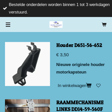
Bestelde onderdelen worden binnen 1 tot 3 werkdagen
Ga
verstuurd.
direct
naar
de
hoofdinhoud
Houder D651-56-652
€ 3,50
Nieuwe originele houder
motorkapsteun
In winkelwagen
RAAMMECHANISME
LINKS DD14-59-560F