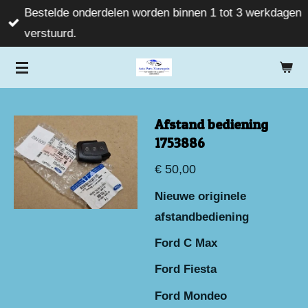
Bestelde onderdelen worden binnen 1 tot 3 werkdagen
Ga
verstuurd.
direct
naar
de
hoofdinhoud
Afstand bediening
1753886
€ 50,00
Nieuwe originele
afstandbediening
Ford C Max
Ford Fiesta
Ford Mondeo