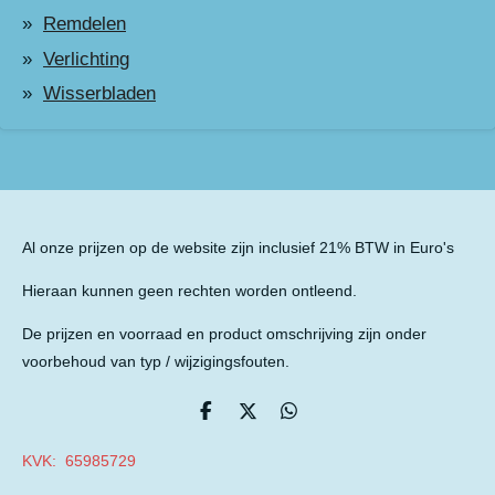
Remdelen
Verlichting
Wisserbladen
Al onze prijzen op de website zijn inclusief 21% BTW in Euro's
Hieraan kunnen geen rechten worden ontleend.
De prijzen en voorraad en product omschrijving zijn onder
voorbehoud van typ / wijzigingsfouten.
D
D
D
e
e
e
l
e
l
KVK: 65985729
e
l
e
n
n