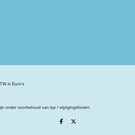
 BTW in Euro's
ijn onder voorbehoud van typ / wijzigingsfouten.
D
D
e
e
l
e