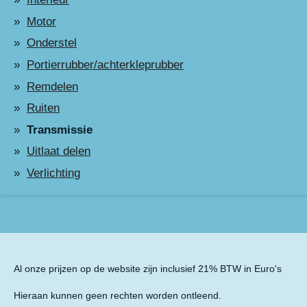
Motor
Onderstel
Portierrubber/achterkleprubber
Remdelen
Ruiten
Transmissie
Uitlaat delen
Verlichting
Al onze prijzen op de website zijn inclusief 21% BTW in Euro's
Hieraan kunnen geen rechten worden ontleend.