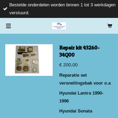
Bestelde onderdelen worden binnen 1 tot 3 werkdagen
Ga
verstuurd.
direct
naar
de
hoofdinhoud
Repair kit 43260-
34Q00
€ 200,00
Reparatie set
versnellingsbak voor o.a
Hyundai Lantra 1990-
1996
Hyundai Sonata