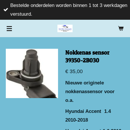
Bestelde onderdelen worden binnen 1 tot 3 werkdagen
Ga
verstuurd.
direct
naar
de
hoofdinhoud
Nokkenas sensor
39350-2B030
€ 35,00
Nieuwe originele
nokkenassensor voor
o.a.
Hyundai Accent 1.4
2010-2018