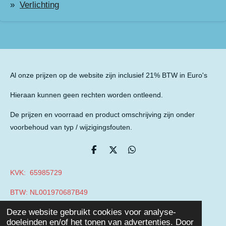
Verlichting
Al onze prijzen op de website zijn inclusief 21% BTW in Euro's
Hieraan kunnen geen rechten worden ontleend.
De prijzen en voorraad en product omschrijving zijn onder
voorbehoud van typ / wijzigingsfouten.
D
D
D
e
e
e
l
e
l
KVK: 65985729
e
l
e
n
n
BTW: NL001970687B49
© 2019 - 2026 Auto Parts Nieuwegein
Deze website gebruikt cookies voor analyse-
Powered by
JouwWeb
doeleinden en/of het tonen van advertenties. Door