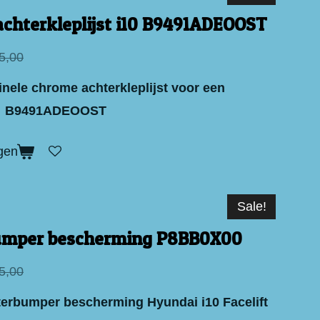
chterkleplijst i10 B9491ADEOOST
5,00
inele chrome achterkleplijst voor een
10 B9491ADEOOST
gen
Sale!
umper bescherming P8BB0X00
5,00
erbumper bescherming Hyundai i10 Facelift