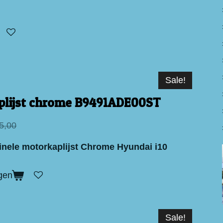
Sale!
lijst chrome B9491ADE00ST
5,00
inele motorkaplijst Chrome Hyundai i10
gen
Sale!