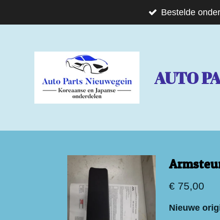
Ga
Bestelde onder
direct
naar
de
AUTO P
hoofdinhoud
Armsteu
€ 75,00
Nieuwe orig