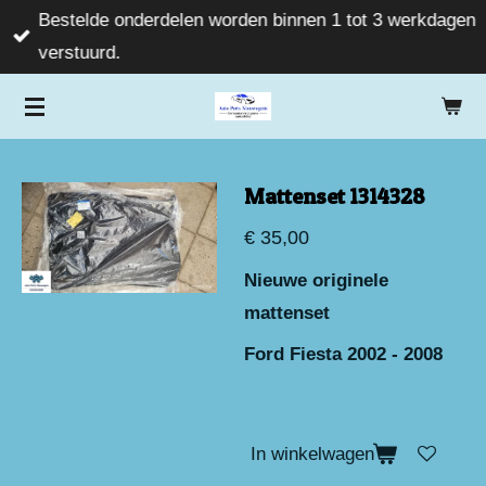
Bestelde onderdelen worden binnen 1 tot 3 werkdagen
Ga
verstuurd.
direct
naar
de
hoofdinhoud
Mattenset 1314328
€ 35,00
Nieuwe originele
mattenset
Ford Fiesta 2002 - 2008
In winkelwagen