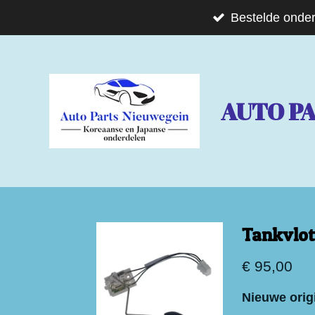
Ga
Bestelde onder
direct
naar
de
AUTO P
hoofdinhoud
Tankvlot
€ 95,00
Nieuwe orig