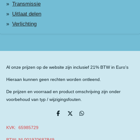
Transmissie
Uitlaat delen
Verlichting
Al onze prijzen op de website zijn inclusief 21% BTW in Euro's
Hieraan kunnen geen rechten worden ontleend.
De prijzen en voorraad en product omschrijving zijn onder
voorbehoud van typ / wijzigingsfouten.
D
D
D
e
e
e
l
e
l
KVK: 65985729
e
l
e
n
n
BTW: NL001970687B49