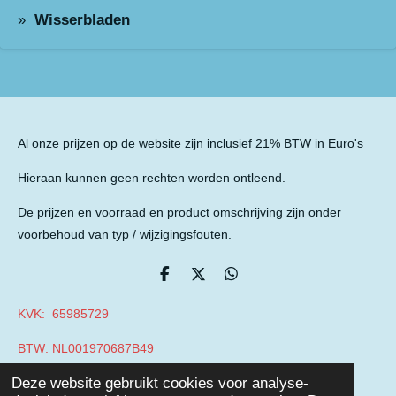
Wisserbladen
Al onze prijzen op de website zijn inclusief 21% BTW in Euro's
Hieraan kunnen geen rechten worden ontleend.
De prijzen en voorraad en product omschrijving zijn onder
voorbehoud van typ / wijzigingsfouten.
D
D
D
e
e
e
l
e
l
KVK: 65985729
e
l
e
n
n
BTW: NL001970687B49
© 2019 - 2026 Auto Parts Nieuwegein
Deze website gebruikt cookies voor analyse-
Powered by
JouwWeb