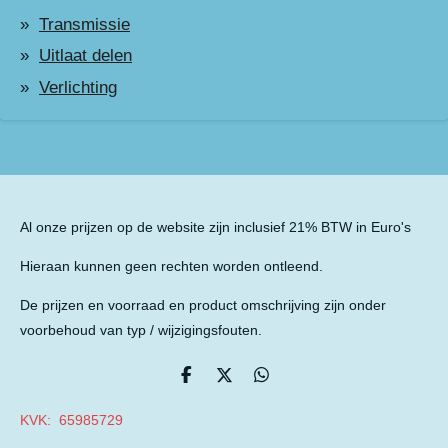
Transmissie
Uitlaat delen
Verlichting
Al onze prijzen op de website zijn inclusief 21% BTW in Euro's
Hieraan kunnen geen rechten worden ontleend.
De prijzen en voorraad en product omschrijving zijn onder
voorbehoud van typ / wijzigingsfouten.
D
D
D
e
e
e
l
e
l
KVK: 65985729
e
l
e