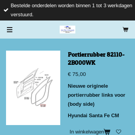
Bestelde onderdelen worden binnen 1 tot 3 werkdagen
Ga
verstuurd.
direct
naar
de
hoofdinhoud
Portierrubber 82110-
2B000WK
€ 75,00
Nieuwe originele
portierrubber links voor
(body side)
Hyundai Santa Fe CM
In winkelwagen