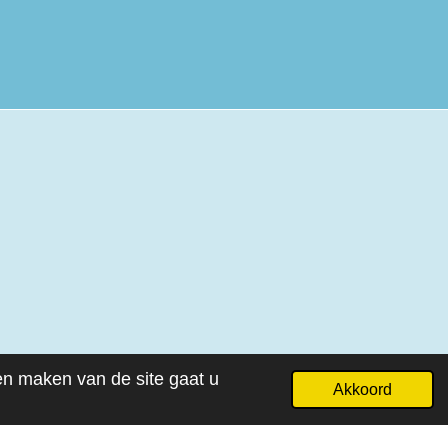
ven maken van de site gaat u
Akkoord
Powered by
JouwWeb