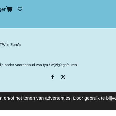
gen
 BTW in Euro's
ijn onder voorbehoud van typ / wijzigingsfouten.
D
D
e
e
l
e
e
l
n
 en/of het tonen van advertenties. Door gebruik te blij