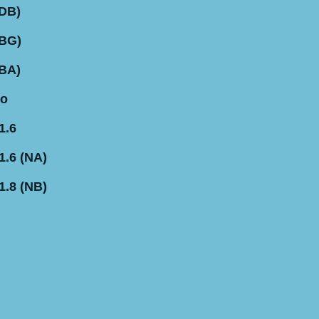
(DB)
(BG)
(BA)
io
1.6
.6 (NA)
.8 (NB)