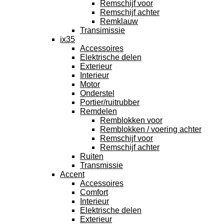
Remschijf voor
Remschijf achter
Remklauw
Transimissie
ix35
Accessoires
Elektrische delen
Exterieur
Interieur
Motor
Onderstel
Portier/ruitrubber
Remdelen
Remblokken voor
Remblokken / voering achter
Remschijf voor
Remschijf achter
Ruiten
Transmissie
Accent
Accessoires
Comfort
Interieur
Elektrische delen
Exterieur