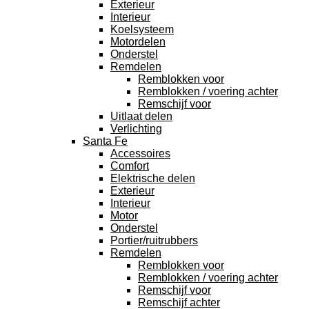
Exterieur
Interieur
Koelsysteem
Motordelen
Onderstel
Remdelen
Remblokken voor
Remblokken / voering achter
Remschijf voor
Uitlaat delen
Verlichting
Santa Fe
Accessoires
Comfort
Elektrische delen
Exterieur
Interieur
Motor
Onderstel
Portier/ruitrubbers
Remdelen
Remblokken voor
Remblokken / voering achter
Remschijf voor
Remschijf achter