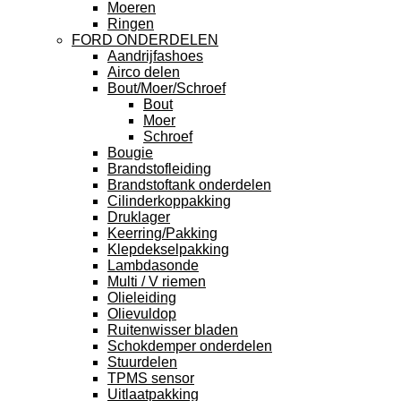
Moeren
Ringen
FORD ONDERDELEN
Aandrijfashoes
Airco delen
Bout/Moer/Schroef
Bout
Moer
Schroef
Bougie
Brandstofleiding
Brandstoftank onderdelen
Cilinderkoppakking
Druklager
Keerring/Pakking
Klepdekselpakking
Lambdasonde
Multi / V riemen
Olieleiding
Olievuldop
Ruitenwisser bladen
Schokdemper onderdelen
Stuurdelen
TPMS sensor
Uitlaatpakking