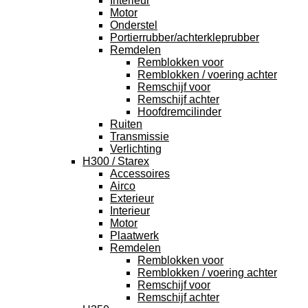
Interieur
Motor
Onderstel
Portierrubber/achterkleprubber
Remdelen
Remblokken voor
Remblokken / voering achter
Remschijf voor
Remschijf achter
Hoofdremcilinder
Ruiten
Transmissie
Verlichting
H300 / Starex
Accessoires
Airco
Exterieur
Interieur
Motor
Plaatwerk
Remdelen
Remblokken voor
Remblokken / voering achter
Remschijf voor
Remschijf achter