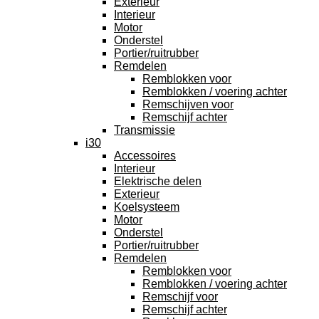
Exterieur
Interieur
Motor
Onderstel
Portier/ruitrubber
Remdelen
Remblokken voor
Remblokken / voering achter
Remschijven voor
Remschijf achter
Transmissie
i30
Accessoires
Interieur
Elektrische delen
Exterieur
Koelsysteem
Motor
Onderstel
Portier/ruitrubber
Remdelen
Remblokken voor
Remblokken / voering achter
Remschijf voor
Remschijf achter