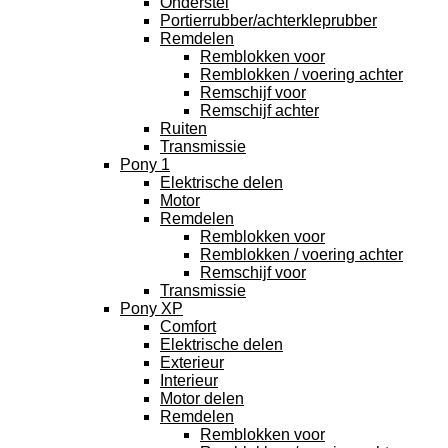
Onderstel
Portierrubber/achterkleprubber
Remdelen
Remblokken voor
Remblokken / voering achter
Remschijf voor
Remschijf achter
Ruiten
Transmissie
Pony 1
Elektrische delen
Motor
Remdelen
Remblokken voor
Remblokken / voering achter
Remschijf voor
Transmissie
Pony XP
Comfort
Elektrische delen
Exterieur
Interieur
Motor delen
Remdelen
Remblokken voor