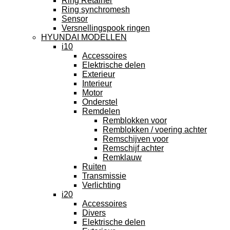
Ring Retainer
Ring synchromesh
Sensor
Versnellingspook ringen
HYUNDAI MODELLEN
i10
Accessoires
Elektrische delen
Exterieur
Interieur
Motor
Onderstel
Remdelen
Remblokken voor
Remblokken / voering achter
Remschijven voor
Remschijf achter
Remklauw
Ruiten
Transmissie
Verlichting
i20
Accessoires
Divers
Elektrische delen