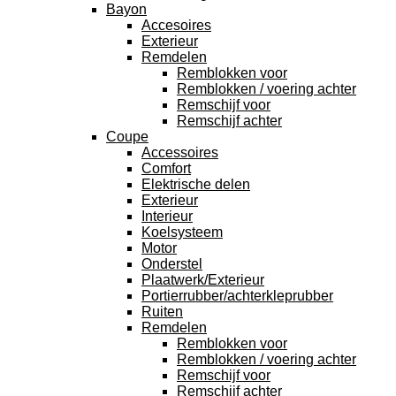
Bayon
Accesoires
Exterieur
Remdelen
Remblokken voor
Remblokken / voering achter
Remschijf voor
Remschijf achter
Coupe
Accessoires
Comfort
Elektrische delen
Exterieur
Interieur
Koelsysteem
Motor
Onderstel
Plaatwerk/Exterieur
Portierrubber/achterkleprubber
Ruiten
Remdelen
Remblokken voor
Remblokken / voering achter
Remschijf voor
Remschijf achter