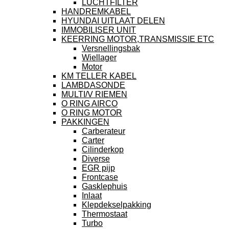
LUCHTFILTER
HANDREMKABEL
HYUNDAI UITLAAT DELEN
IMMOBILISER UNIT
KEERRING MOTOR,TRANSMISSIE ETC
Versnellingsbak
Wiellager
Motor
KM TELLER KABEL
LAMBDASONDE
MULTI/V RIEMEN
O RING AIRCO
O RING MOTOR
PAKKINGEN
Carberateur
Carter
Cilinderkop
Diverse
EGR pijp
Frontcase
Gasklephuis
Inlaat
Klepdekselpakking
Thermostaat
Turbo