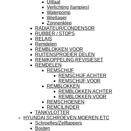
Uitlaat
Verlichting (lampjes)
Waterpomp
Wiellager
Zonnenklep
RADIATEUR/CONDENSOR
RUBBER / STOPS
RELAIS
Remdelen
REMBLOKKEN VOOR
RUITENSPROEIER DELEN
REM/KOPPELING REVISIESET
REMDELEN
REMSCHIJF
REMSCHIJF ACHTER
REMSCHIJF VOOR
REMBLOKKEN
REMBLOKKEN ACHTER
REMBLOKKEN VOOR
REMSCHOENEN
REMCILINDER
TANKVLOTTER
HYUNDAI SCHROEVEN,MOEREN ETC
Schroefjes/Zelftappers
Bouten