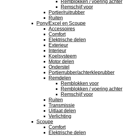
Remblokken / voering achter
Remschijf voor
Portier/ruitrubber
Ruiten
Pony/Excel en Scoupe
Accessoires
Comfort
Elektrische delen
Exterieur
Interieur
Koelsysteem
Motor delen
Onderstel
Portierrubber/achterkleprubber
Remdelen
Remblokken voor
Remblokken / voering achter
Remschijf voor
Ruiten
Transmissie
Uitlaat delen
Verlichting
Scoupe
Comfort
Elektrische delen