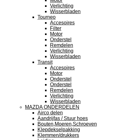
Motor
Verlichting
Wisserbladen
Tourneo
Accesoires
Filter
Motor
Onderstel
Remdelen
Verlichting
Wisserbladen
Transit
Accesoires
Motor
Onderstel
Onderstel
Remdelen
Verlichting
Wisserbladen
MAZDA ONDERDELEN
Airco delen
Aandrijfas / Stuur hoes
Bouten,Moeren,Schroeven
Klepdekselpakking
Klemmen/drukkers