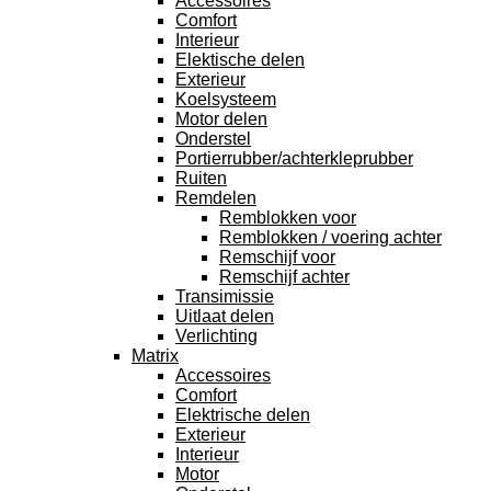
Accessoires
Comfort
Interieur
Elektische delen
Exterieur
Koelsysteem
Motor delen
Onderstel
Portierrubber/achterkleprubber
Ruiten
Remdelen
Remblokken voor
Remblokken / voering achter
Remschijf voor
Remschijf achter
Transimissie
Uitlaat delen
Verlichting
Matrix
Accessoires
Comfort
Elektrische delen
Exterieur
Interieur
Motor