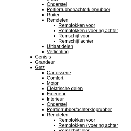
Onderstel
Portierrubber/achterkleprubber
Ruiten
Remdelen
Remblokken voor
Remblokken / voering achter
Remschijf voor
Remschijf achter
Uitlaat delen
Verlichting
Genisis
Grandeur
Getz
Carrosserie
Comfort
Motor
Elektrische delen
Exterieur
Interieur
Onderstel
Porrtierrubber/achterkleprubber
Remdelen
Remblokken voor
Remblokken / voering achter
Remschijf voor