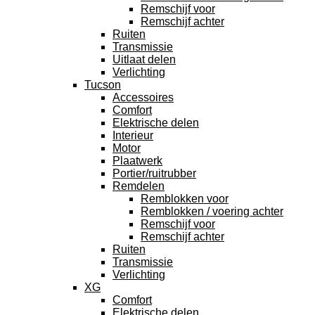
Remschijf voor
Remschijf achter
Ruiten
Transmissie
Uitlaat delen
Verlichting
Tucson
Accessoires
Comfort
Elektrische delen
Interieur
Motor
Plaatwerk
Portier/ruitrubber
Remdelen
Remblokken voor
Remblokken / voering achter
Remschijf voor
Remschijf achter
Ruiten
Transmissie
Verlichting
XG
Comfort
Elektrische delen