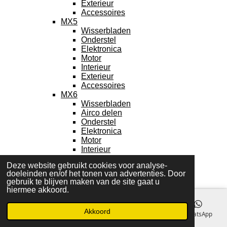
Exterieur
Accessoires
MX5
Wisserbladen
Onderstel
Elektronica
Motor
Interieur
Exterieur
Accessoires
MX6
Wisserbladen
Airco delen
Onderstel
Elektronica
Motor
Interieur
Exterieur
Deze website gebruikt cookies voor analyse-
Accessoires
doeleinden en/of het tonen van advertenties. Door
RX7
gebruik te blijven maken van de site gaat u
RX8
hiermee akkoord.
121
Motor
Akkoord
Koelsysteem
E-mailadres
Telefoonnummer
Facebook
WhatsApp
Onderstel