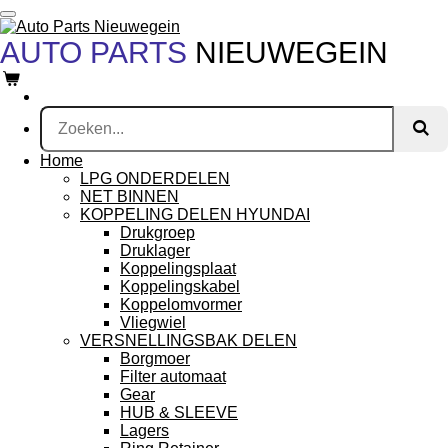
Ga
direct
AUTO PARTS
NIEUWEGEIN
naar
de
hoofdinhoud
Home
LPG ONDERDELEN
NET BINNEN
KOPPELING DELEN HYUNDAI
Drukgroep
Druklager
Koppelingsplaat
Koppelingskabel
Koppelomvormer
Vliegwiel
VERSNELLINGSBAK DELEN
Borgmoer
Filter automaat
Gear
HUB & SLEEVE
Lagers