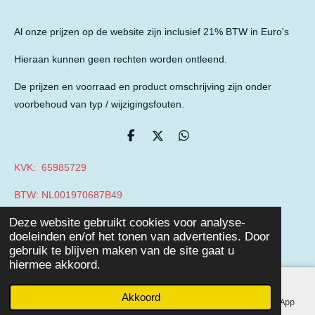
Al onze prijzen op de website zijn inclusief 21% BTW in Euro's
Hieraan kunnen geen rechten worden ontleend.
De prijzen en voorraad en product omschrijving zijn onder
voorbehoud van typ / wijzigingsfouten.
D
D
D
e
e
e
l
e
l
KVK: 65985729
e
l
e
n
n
BTW: NL001970687B49
© 2019 - 2026 Auto Parts Nieuwegein
Deze website gebruikt cookies voor analyse-
Powered by
JouwWeb
doeleinden en/of het tonen van advertenties. Door
gebruik te blijven maken van de site gaat u
hiermee akkoord.
Akkoord
E-mailadres
Telefoonnummer
Facebook
WhatsApp