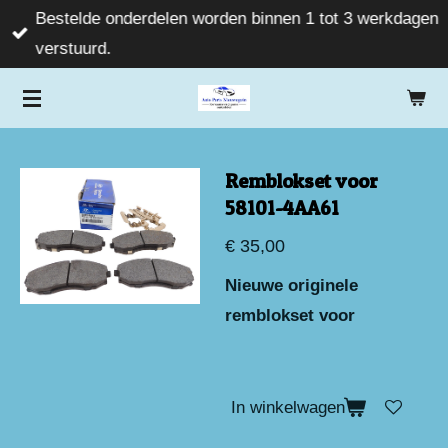
Bestelde onderdelen worden binnen 1 tot 3 werkdagen
Ga
verstuurd.
direct
naar
de
hoofdinhoud
Remblokset voor
58101-4AA61
€ 35,00
Nieuwe originele
remblokset voor
In winkelwagen