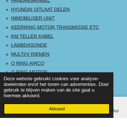
HANDREMKABEL
HYUNDAI UITLAAT DELEN
IMMOBILISER UNIT
KEERRING MOTOR,TRANSMISSIE ETC
KM TELLER KABEL
LAMBDASONDE
MULTI/V RIEMEN
O RING AIRCO
O RING MOTOR
Deze website gebruikt cookies voor analyse-
PAKKINGEN
doeleinden en/of het tonen van advertenties. Door
gebruik te blijven maken van de site gaat u
RADIATEUR/CONDENSOR
hiermee akkoord.
RUBBER / STOPS
RELAIS
Akkoord
E-mailadres
Telefoonnummer
Facebook
WhatsApp
Remdelen
REMBLOKKEN VOOR