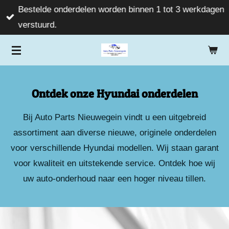
Bestelde onderdelen worden binnen 1 tot 3 werkdagen
Ga
verstuurd.
direct
naar
de
hoofdinhoud
Ontdek onze Hyundai onderdelen
Bij Auto Parts Nieuwegein vindt u een uitgebreid
assortiment aan diverse nieuwe, originele onderdelen
voor verschillende Hyundai modellen. Wij staan garant
voor kwaliteit en uitstekende service. Ontdek hoe wij
uw auto-onderhoud naar een hoger niveau tillen.