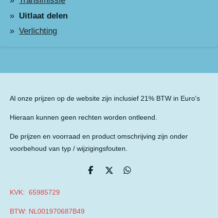
Transimissie
Uitlaat delen
Verlichting
Al onze prijzen op de website zijn inclusief 21% BTW in Euro's
Hieraan kunnen geen rechten worden ontleend.
De prijzen en voorraad en product omschrijving zijn onder
voorbehoud van typ / wijzigingsfouten.
D
D
D
e
e
e
l
e
l
KVK: 65985729
e
l
e
n
n
BTW: NL001970687B49