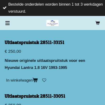
Bestelde onderdelen worden binnen 1 tot 3 werkdagen
Ga
verstuurd.
direct
naar
de
hoofdinhoud
UItlaatspruistuk 28511-33151
€ 250,00
Nieuwe originele uitlaatspruitstuk voor een
Hyundai Lantra 1.8 16V 1993-1995
In winkelwagen
UItlaatspruistuk 28511-33051