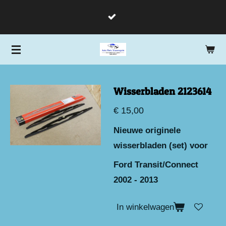
Ga
direct
naar
de
hoofdinhoud
Wisserbladen 2123614
€ 15,00
Nieuwe originele
wisserbladen (set) voor
Ford Transit/Connect
2002 - 2013
In winkelwagen