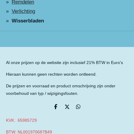
Remdelen
Verlichting
Wisserbladen
Al onze prijzen op de website zijn inclusief 21% BTW in Euro's
Hieraan kunnen geen rechten worden ontleend.
De prijzen en voorraad en product omschrijving zijn onder
voorbehoud van typ / wijzigingsfouten.
D
D
D
e
e
e
l
e
l
KVK: 65985729
e
l
e
n
n
BTW: NL001970687B49