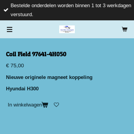
Bestelde onderdelen worden binnen 1 tot 3 werkdagen
Ga
verstuurd.
direct
naar
de
hoofdinhoud
Coil Field 97641-4H050
€ 75,00
Nieuwe originele magneet koppeling
Hyundai H300
In winkelwagen