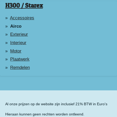
H300 / Starex
Accessoires
Airco
Exterieur
Interieur
Motor
Plaatwerk
Remdelen
Al onze prijzen op de website zijn inclusief 21% BTW in Euro's
Hieraan kunnen geen rechten worden ontleend.