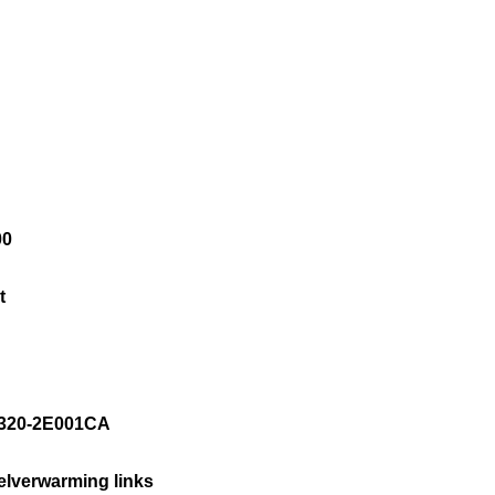
00
ot
3320-2E001CA
elverwarming links