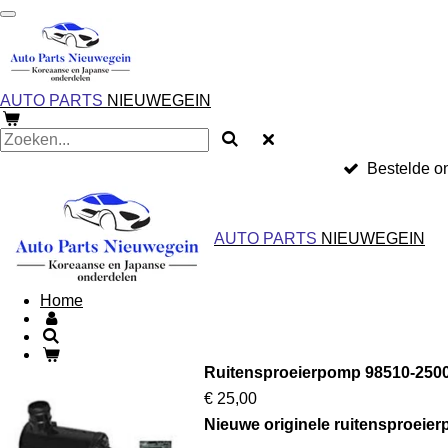
Ga
direct
naar
de
hoofdinhoud
AUTO PARTS
NIEUWEGEIN
Bestelde o
AUTO PARTS
NIEUWEGEIN
Home
Ruitensproeierpomp 98510-250
€ 25,00
Nieuwe originele ruitensproeie