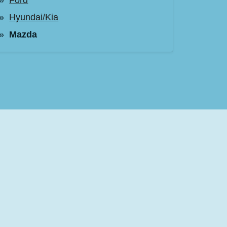
Ford
Hyundai/Kia
Mazda