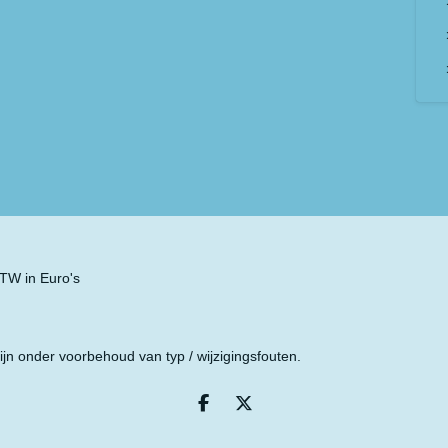
 BTW in Euro's
ijn onder voorbehoud van typ / wijzigingsfouten.
D
D
e
e
l
e