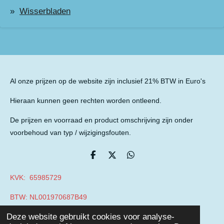
Wisserbladen
Al onze prijzen op de website zijn inclusief 21% BTW in Euro's
Hieraan kunnen geen rechten worden ontleend.
De prijzen en voorraad en product omschrijving zijn onder
voorbehoud van typ / wijzigingsfouten.
D
D
D
e
e
e
l
e
l
KVK: 65985729
e
l
e
n
n
BTW: NL001970687B49
© 2019 - 2026 Auto Parts Nieuwegein
Deze website gebruikt cookies voor analyse-
Powered by
JouwWeb