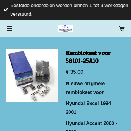
Bestelde onderdelen worden binnen 1 tot 3 werkdagen
Ga
verstuurd.
direct
naar
de
hoofdinhoud
Remblokset voor
58101-25A10
€ 35,00
Nieuwe originele
remblokset voor
Hyundai Excel 1994 -
2001
Hyundai Accent 2000 -