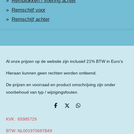
Remblokken / voering achter
Remschijf voor
Remschijf achter
Al onze prijzen op de website zijn inclusief 21% BTW in Euro's
Hieraan kunnen geen rechten worden ontleend.
De prijzen en voorraad en product omschrijving zijn onder
voorbehoud van typ / wijzigingsfouten.
D
D
D
e
e
e
l
e
l
KVK: 65985729
e
l
e
n
n
BTW: NL001970687B49