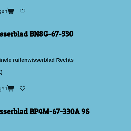
gen
sserblad BN8G-67-330
inele ruitenwisserblad Rechts
)
gen
sserblad BP4M-67-330A 9S