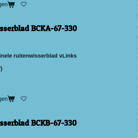
gen
sserblad BCKA-67-330
inele ruitenwisserblad vLinks
)
gen
sserblad BCKB-67-330