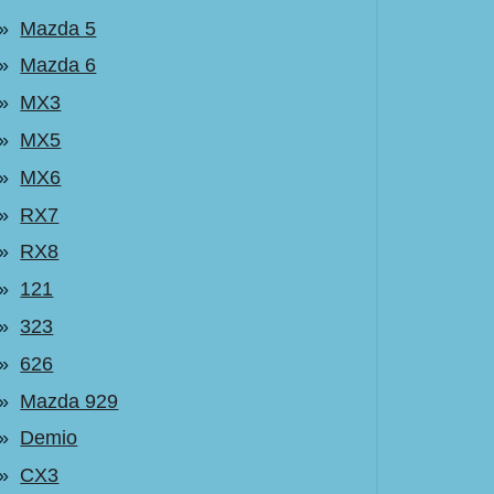
Mazda 5
Mazda 6
MX3
MX5
MX6
RX7
RX8
121
323
626
Mazda 929
Demio
CX3