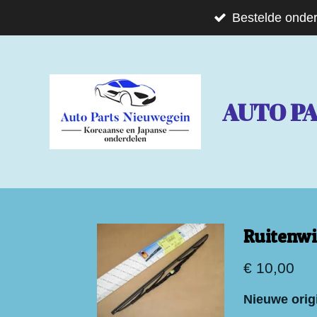
Ga
Bestelde onder
direct
naar
de
AUTO P
hoofdinhoud
Ruitenwi
€ 10,00
Nieuwe orig