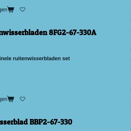
gen
enwisserbladen 8FG2-67-330A
inele ruitenwisserbladen set
gen
sserblad BBP2-67-330