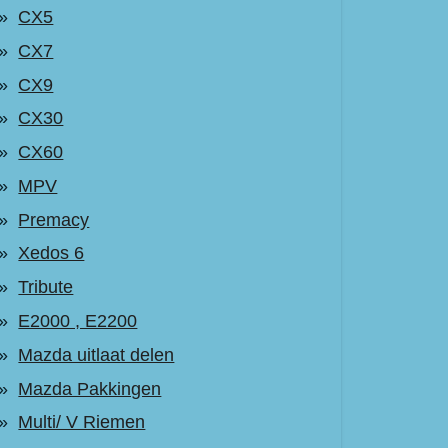
CX5
CX7
CX9
CX30
CX60
MPV
Premacy
Xedos 6
Tribute
E2000 , E2200
Mazda uitlaat delen
Mazda Pakkingen
Multi/ V Riemen