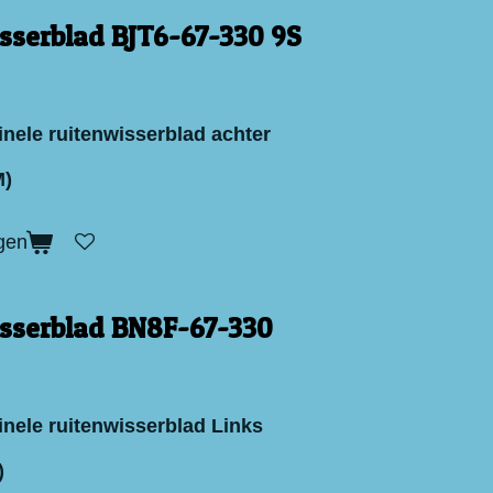
sserblad BJT6-67-330 9S
inele ruitenwisserblad achter
M)
gen
sserblad BN8F-67-330
inele ruitenwisserblad Links
)