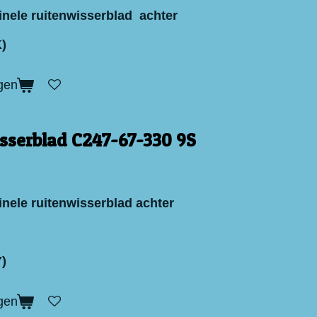
inele ruitenwisserblad achter
)
gen
sserblad C247-67-330 9S
inele ruitenwisserblad achter
)
gen