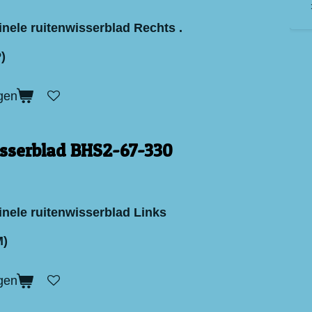
inele ruitenwisserblad Rechts .
)
gen
sserblad BHS2-67-330
inele ruitenwisserblad Links
M)
gen