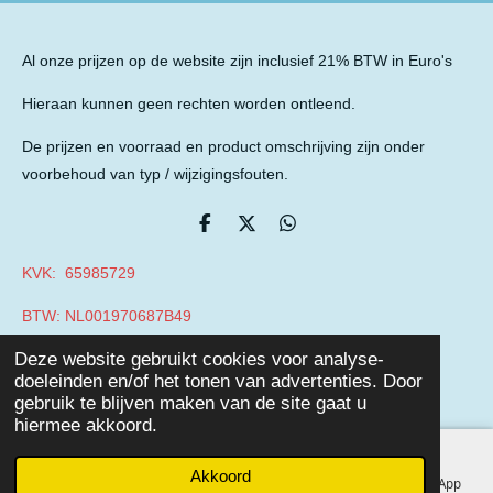
Al onze prijzen op de website zijn inclusief 21% BTW in Euro's
Hieraan kunnen geen rechten worden ontleend.
De prijzen en voorraad en product omschrijving zijn onder
voorbehoud van typ / wijzigingsfouten.
D
D
D
e
e
e
l
e
l
KVK: 65985729
e
l
e
n
n
BTW: NL001970687B49
© 2019 - 2026 Auto Parts Nieuwegein
Deze website gebruikt cookies voor analyse-
Powered by
JouwWeb
doeleinden en/of het tonen van advertenties. Door
gebruik te blijven maken van de site gaat u
hiermee akkoord.
Akkoord
E-mailadres
Telefoonnummer
Facebook
WhatsApp