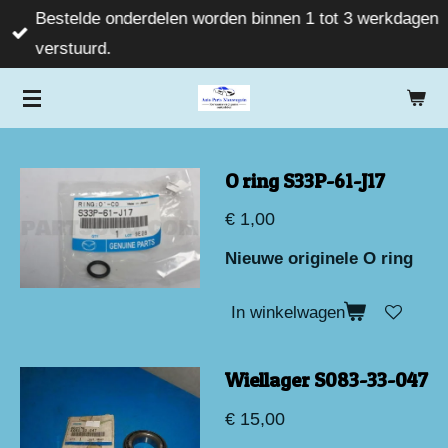
Bestelde onderdelen worden binnen 1 tot 3 werkdagen
Ga
verstuurd.
direct
naar
de
hoofdinhoud
O ring S33P-61-J17
€ 1,00
Nieuwe originele O ring
In winkelwagen
Wiellager S083-33-047
€ 15,00