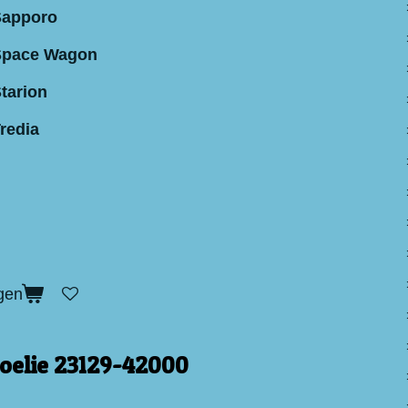
Sapporo
 Space Wagon
tarion
redia
gen
oelie 23129-42000