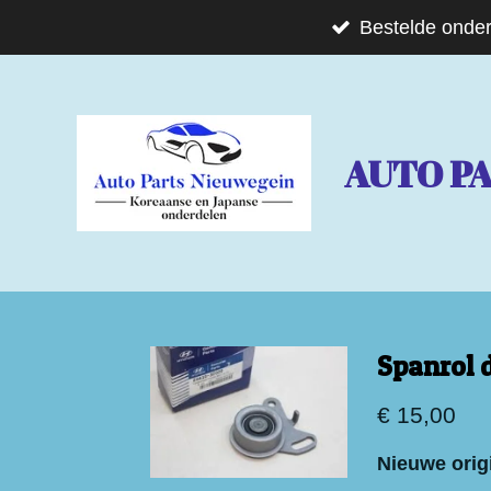
Ga
Bestelde onder
direct
naar
de
AUTO P
hoofdinhoud
Spanrol 
€ 15,00
Nieuwe origi