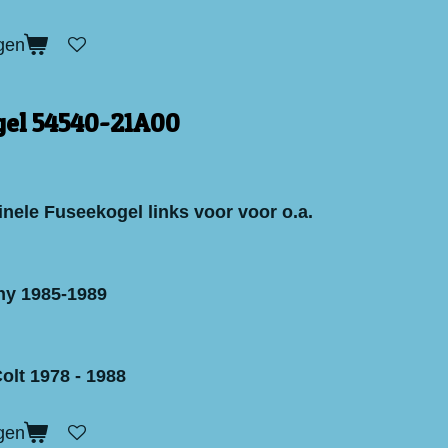
gen
el 54540-21A00
inele Fuseekogel links voor voor o.a.
ny 1985-1989
olt 1978 - 1988
gen