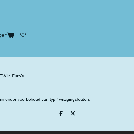
gen
 BTW in Euro's
ijn onder voorbehoud van typ / wijzigingsfouten.
D
D
e
e
l
e
e
l