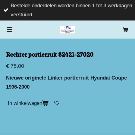
Bestelde onderdelen worden binnen 1 tot 3 werkdagen
Ga
verstuurd.
direct
naar
de
hoofdinhoud
Rechter portierruit 82421-27020
€ 75,00
Nieuwe originele Linker portierruit Hyundai Coupe
1996-2000
In winkelwagen