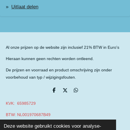
Uitlaat delen
Al onze prijzen op de website zijn inclusief 21% BTW in Euro's
Hieraan kunnen geen rechten worden ontleend.
De prijzen en voorraad en product omschrijving zijn onder
voorbehoud van typ / wijzigingsfouten.
D
D
D
e
e
e
l
e
l
KVK: 65985729
e
l
e
n
n
BTW: NL001970687B49
© 2019 - 2026 Auto Parts Nieuwegein
Deze website gebruikt cookies voor analyse-
Powered by
JouwWeb