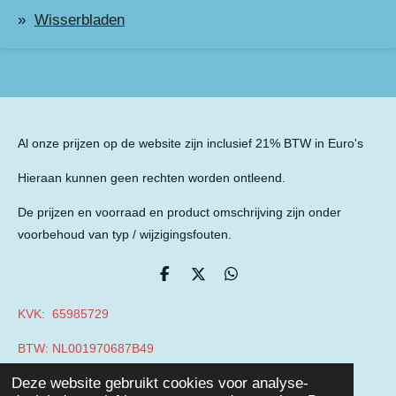
Wisserbladen
Al onze prijzen op de website zijn inclusief 21% BTW in Euro's
Hieraan kunnen geen rechten worden ontleend.
De prijzen en voorraad en product omschrijving zijn onder
voorbehoud van typ / wijzigingsfouten.
D
D
D
e
e
e
l
e
l
KVK: 65985729
e
l
e
n
n
BTW: NL001970687B49
© 2019 - 2026 Auto Parts Nieuwegein
Deze website gebruikt cookies voor analyse-
Powered by
JouwWeb