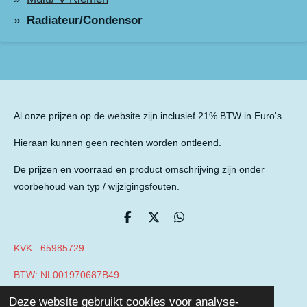
Radiateur/Condensor
Al onze prijzen op de website zijn inclusief 21% BTW in Euro's
Hieraan kunnen geen rechten worden ontleend.
De prijzen en voorraad en product omschrijving zijn onder
voorbehoud van typ / wijzigingsfouten.
D
D
D
e
e
e
l
e
l
KVK: 65985729
e
l
e
n
n
BTW: NL001970687B49
© 2019 - 2026 Auto Parts Nieuwegein
Deze website gebruikt cookies voor analyse-