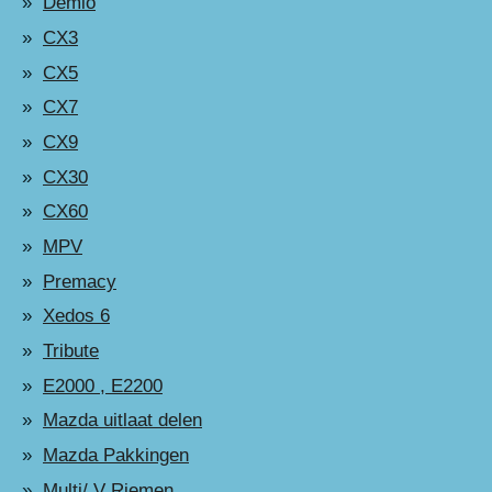
Demio
CX3
CX5
CX7
CX9
CX30
CX60
MPV
Premacy
Xedos 6
Tribute
E2000 , E2200
Mazda uitlaat delen
Mazda Pakkingen
Multi/ V Riemen