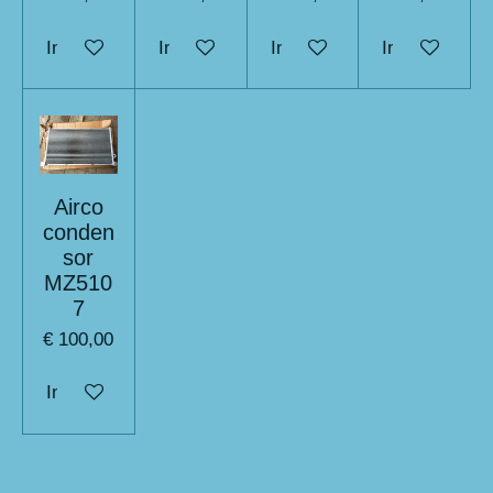
In winkelwagen
In winkelwagen
In winkelwagen
In winkelwag
Airco
conden
sor
MZ510
7
€ 100,00
In winkelwagen