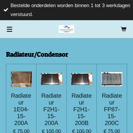
Bestelde onderdelen worden binnen 1 tot 3 werkdagen
Ga
verstuurd.
direct
naar
de
hoofdinhoud
Radiateur/Condensor
Radiate
Radiate
Radiate
Radiate
ur
ur
ur
ur
1E04-
F2H1-
F2H1-
FP87-
15-
15-
15-
15-
200A
200A
200B
200C
€ 75,00
€ 100,00
€ 100,00
€ 75,00