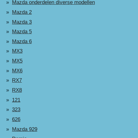
Mazda onderdelen diverse modellen
Mazda 2
Mazda 3
Mazda 5
Mazda 6
MX3
MX5
MX6
RX7
RX8
121
323
626
Mazda 929