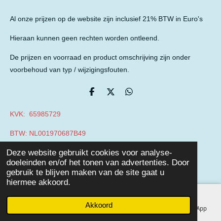
Al onze prijzen op de website zijn inclusief 21% BTW in Euro's
Hieraan kunnen geen rechten worden ontleend.
De prijzen en voorraad en product omschrijving zijn onder
voorbehoud van typ / wijzigingsfouten.
D
D
D
e
e
e
l
e
l
KVK: 65985729
e
l
e
n
n
BTW: NL001970687B49
© 2019 - 2026 Auto Parts Nieuwegein
Deze website gebruikt cookies voor analyse-
Powered by
JouwWeb
doeleinden en/of het tonen van advertenties. Door
gebruik te blijven maken van de site gaat u
hiermee akkoord.
Akkoord
E-mailadres
Telefoonnummer
Facebook
WhatsApp